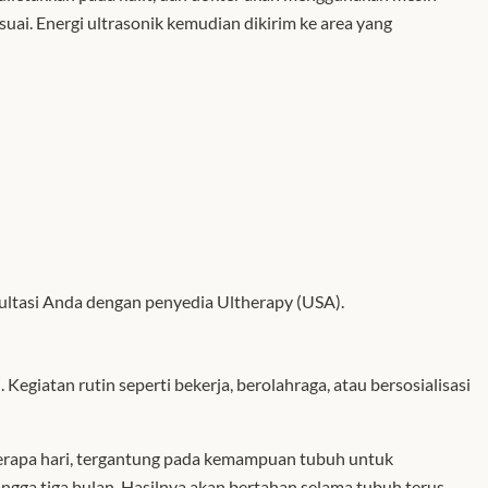
ai. Energi ultrasonik kemudian dikirim ke area yang
ultasi Anda dengan penyedia Ultherapy (USA).
egiatan rutin seperti bekerja, berolahraga, atau bersosialisasi
erapa hari, tergantung pada kemampuan tubuh untuk
ngga tiga bulan. Hasilnya akan bertahan selama tubuh terus