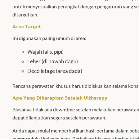
untuk menyesuaikan perangkat dengan pengaturan yang sesu
ditargetkan.
Area Target
Ini digunakan paling umum di area:
Wajah (alis, pipi)
Leher (di bawah dagu)
Décolletage (area dada)
Rencana perawatan khusus harus didiskusikan selama kons
Apa
Y
ang
D
iharapkan
S
etelah Ultherapy
Biasanya tidak ada downtime setelah melakukan perawatan. K
dapat dilanjutkan segera setelah perawatan.
Anda dapat mulai memperhatikan hasil pertama dalam beb
memproduksi kolagen baru. Perbaikan biasanya berlanjut hi