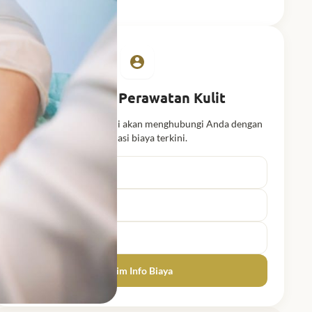
Info Biaya Perawatan Kulit
Isi form singkat, tim kami akan menghubungi Anda dengan
informasi biaya terkini.
Nama lengkap
No. WhatsApp
Email
Kirim Info Biaya