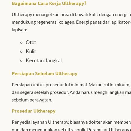
Bagaimana
C
ara
K
erja Ultherapy?
Ultherapy menargetkan area di bawah kulit dengan energi 
mendukung regenerasi kolagen. Energi panas dari aplikato
lapisan:
Otot
Kulit
Kerutan dangkal
Persiapan Sebelum
Ultherapy
Persiapan untuk prosedur ini minimal. Makan rutin, minum, 
dan segera setelah prosedur. Anda harus menghilangkan mak
sebelum perawatan.
Prosedur
U
ltherapy
Penyedia layanan Ultherapy, biasanya dokter akan membersi
pun dan menggunakan gel ultrasonik. Perangkat Ultherapy 