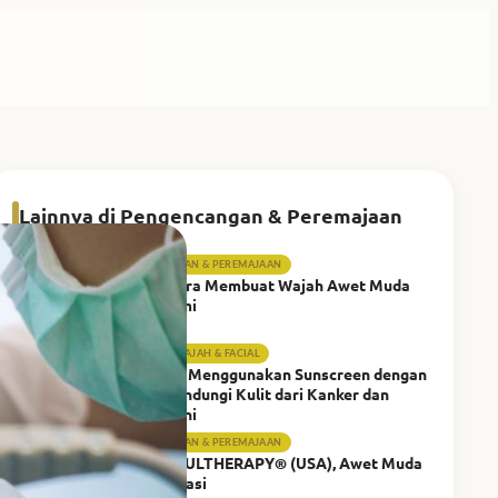
Lainnya di Pengencangan & Peremajaan
PENGENCANGAN & PEREMAJAAN
Catat 11 Cara Membuat Wajah Awet Muda
Secara Alami
PERAWATAN WAJAH & FACIAL
Pentingnya Menggunakan Sunscreen dengan
Benar: Melindungi Kulit dari Kanker dan
Penuaan Dini
PENGENCANGAN & PEREMAJAAN
Perawatan ULTHERAPY® (USA), Awet Muda
Tanpa Operasi