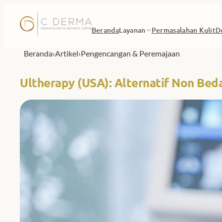
Lewati ke konten
Beranda
Layanan
Permasalahan Kulit
D
Beranda
›
Artikel
›
Pengencangan & Peremajaan
Ultherapy (USA): Alternatif Non Beda