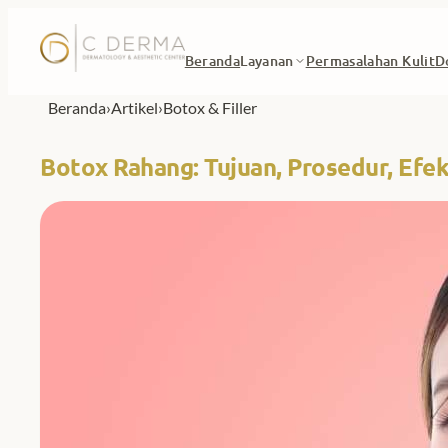
Lewati ke konten
Beranda
Layanan
Permasalahan Kulit
D
Beranda
›
Artikel
›
Botox & Filler
Botox Rahang: Tujuan, Prosedur, Efe