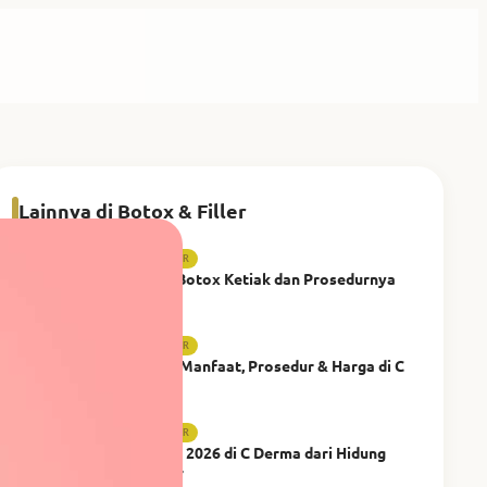
Lainnya di Botox & Filler
BOTOX & FILLER
5 Manfaat Botox Ketiak dan Prosedurnya
BOTOX & FILLER
Filler Bibir: Manfaat, Prosedur & Harga di C
Derma
BOTOX & FILLER
Harga Filler 2026 di C Derma dari Hidung
hingga Bibir