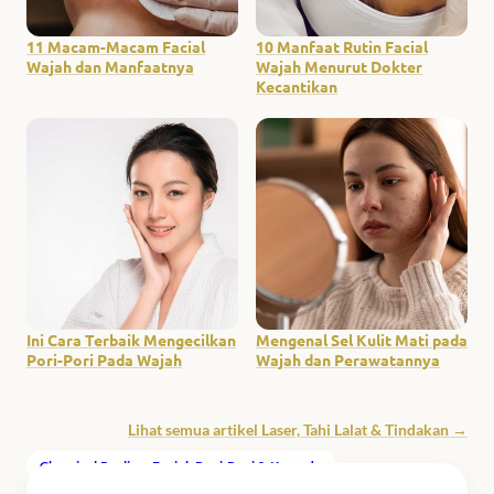
11 Macam-Macam Facial
10 Manfaat Rutin Facial
Wajah dan Manfaatnya
Wajah Menurut Dokter
Kecantikan
Ini Cara Terbaik Mengecilkan
Mengenal Sel Kulit Mati pada
Pori-Pori Pada Wajah
Wajah dan Perawatannya
Lihat semua artikel Laser, Tahi Lalat & Tindakan →
Chemical Peeling
, 
Facial
, 
Pori-Pori & Komedo