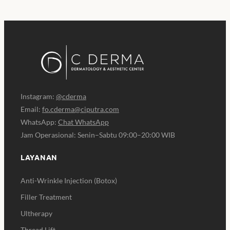
Instagram:
@cderma
Email:
fo.cderma@ciputra.com
WhatsApp:
Chat WhatsApp
Jam Operasional: Senin–Sabtu 09:00–20:00 WIB
LAYANAN
Anti-Wrinkle Injection (Botox)
Filler Treatment
Ultherapy
Thread Lift