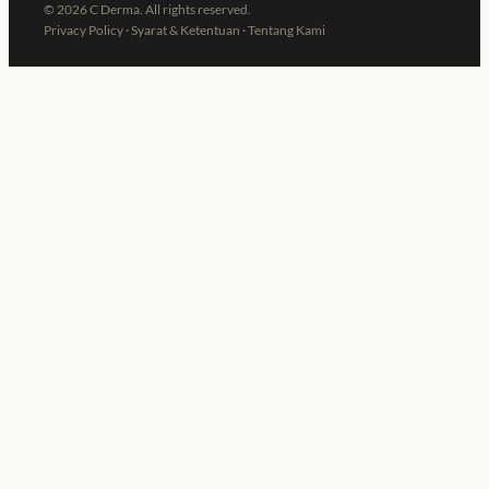
©
2026
C Derma. All rights reserved.
Privacy Policy
·
Syarat & Ketentuan
·
Tentang Kami